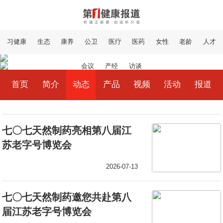
习健康
生态
康养
公卫
医疗
医药
女性
老龄
人才
会议
产经
访谈
首页
简介
动态
产品
视频
活动
报道
七〇七天然制药亮相第八届江
苏老字号博览会
2026-07-13
七〇七天然制药邀您共赴第八
届江苏老字号博览会