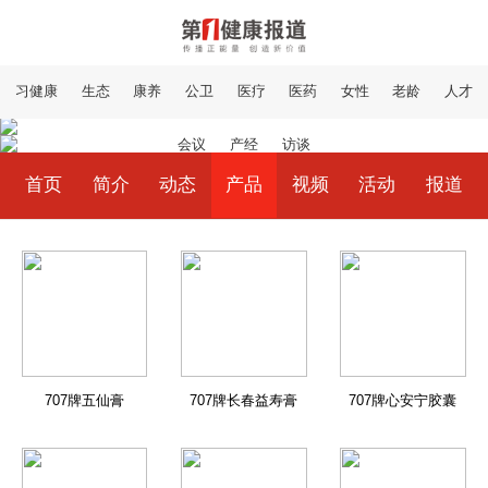
习健康
生态
康养
公卫
医疗
医药
女性
老龄
人才
会议
产经
访谈
首页
简介
动态
产品
视频
活动
报道
707牌五仙膏
707牌长春益寿膏
707牌心安宁胶囊