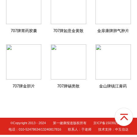
707牌胃药胶囊
707牌如意金黄散
金扉康牌肺气肿片
707牌金胆片
707牌锡类散
金山牌镇江膏药
©Copyright 2013 - 2024
第一健康报道版权所有
京ICP备15039216号-2
电话：010-52478634/13240817816
联系人：于老师
技术支持：中互信达